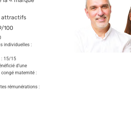
e la « marque
attractifs
9/100
0
s individuelles :
s : 15/15
énéficié d’une
 congé maternité :
autes rémunérations :