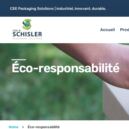
CEE Packaging Solutions | industriel, innovant, durable.
Accueil
Prod
CEE Packaging Solutions
Emballages papier carton innovants et durables
Éco-responsabilité
Home
>
Éco-responsabilité