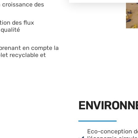
 croissance des
ion des flux
 qualité
 prenant en compte la
elet recyclable et
ENVIRONN
Eco-conception de