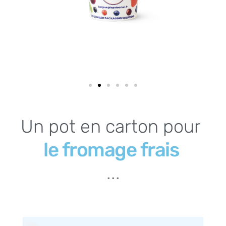
Un
pot
en
carton
pour
l
e
s
d
e
s
c
s
t
é
...