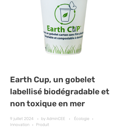
Earth Cup, un gobelet
labellisé biodégradable et
non toxique en mer
9 juillet 2024
by
AdminCEE
Écologie
Innovation
Produit