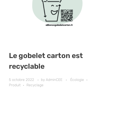
Le gobelet carton est
recyclable
5 octobre 2022
by
AdminCEE
Écologie
Produit
Recyclage