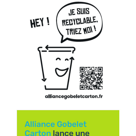
Alliance Gobelet
Carton
lance une