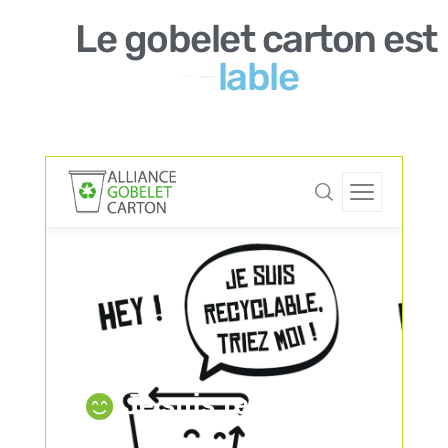
Le
gobelet
carton
est
r
e
c
y
c
l
a
b
l
e