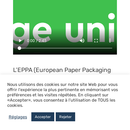
L’EPPA (European Paper Packaging
Alliance
https://www.eppa-eu.org/
)
Nous utilisons des cookies sur notre site Web pour vous
a réalisé une mise à jour de l’
Analyse
offrir l'expérience la plus pertinente en mémorisant vos
de Cycle de Vie
conduite en janvier
préférences et les visites répétées. En cliquant sur
«Accepter», vous consentez à l'utilisation de TOUS les
2021 par le cabinet Ramboll,
cookies.
consultant auprès de la Commission
européenne pour plusieurs dossiers
Réglages
Accepter
Rejeter
d’économie circulaire, qui
compare